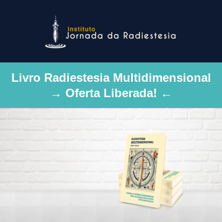
Livro Radiestesia Multidimensional
→ Oferta Liberada! ←