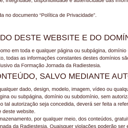
de, integridade, disponibilidade e autenticidade das in
a no documento “Política de Privacidade”.
O DESTE WEBSITE E DO DOMÍN
omo em toda e qualquer página ou subpágina, domínio 
, todas as informações constantes destes domínios são 
xclusivo da Formação Jornada da Radiestesia.
ONTEÚDO, SALVO MEDIANTE AU
qualquer dado, design, modelo, imagem, vídeo ou qualqu
ina ou subpágina, domínio ou subdomínio, sem autorizaç
tal autorização seja concedida, deverá ser feita a refe
 deste website.
azenamento, por qualquer meio, dos conteúdos, gratuitos
nada da Radiestesia. Quaisquer violações poderão ser e